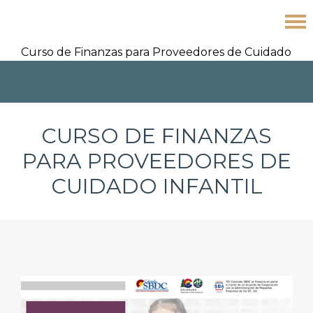
Skip
Skip
Skip
Curso de Finanzas para Proveedores de Cuidado
to
to
to
Infantil
primary
main
footer
navigation
content
CURSO DE FINANZAS
PARA PROVEEDORES DE
CUIDADO INFANTIL