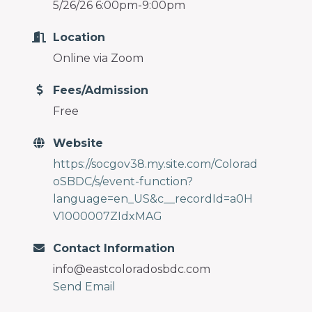
5/26/26 6:00pm-9:00pm
Location
Online via Zoom
Fees/Admission
Free
Website
https://socgov38.my.site.com/Colorad
oSBDC/s/event-function?
language=en_US&c__recordId=a0H
V1000007ZIdxMAG
Contact Information
info@eastcoloradosbdc.com
Send Email